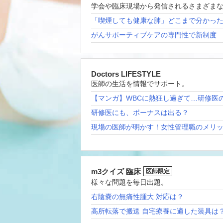
学会や臨床現場から発信されるさまざま
「喫煙しても健康な肺」どこまで分かっ
がんサポーティブケアの専門性で新制度
Doctors LIFESTYLE
医師の生活を情報でサポート。
【マンガ】WBCに熱狂し過ぎて…研修医
研修医にも、ボーナスは出る？
現場の医師が明かす！女性管理職のメリ
m3クイズ 臨床
医師限定
様々な問題を毎日出題。
右陰嚢の無痛性腫大 対応は？
高所転落で搬送 自宅療養に適した装具は