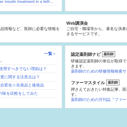
What lab value decreases most rapidly after insulin treatment in a lethargic man?
Web講演会
薬品情報など、医師に必要な情報を
ご自宅・職場等から、著名な演者
きるサービスです。
一覧
認定薬剤師ナビ
薬剤師
供。
研修認定薬剤師の単位が取得で
きます。
続使用すべきでない理由は？
薬剤師のための研修情報検索サ
変更に関する注意点は？
ファーマスタイル
薬剤師
配合変化☆先発品と後発品
押さえておきたい特集記事、医
の味を比較をしてみた
す。
薬剤師のための月刊誌『ファー