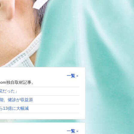
一覧
com独自取材記事。
院だった」
能、健診が収益源
ら13億に大幅減
一覧