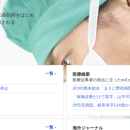
て
の薬剤師をはじめ、
用される
一覧
医療維新
医療従事者の視点に立ったm3.
れ停止
JCHO熊本総合「まさに野戦病
「保険診療だけで黒字」は不可
29労災病院、経常赤字114億か
一覧
海外ジャーナル