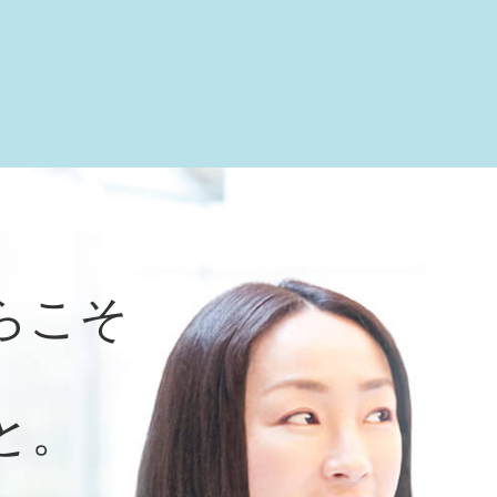
らこそ
と。