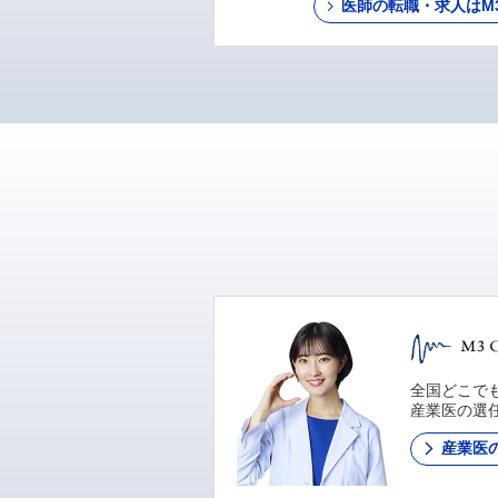
医師の転職・求人はM3 C
全国どこでも
産業医の選
産業医