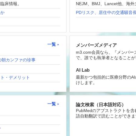
な臨床情報。
NEJM、BMJ、Lancet他
たか
PDリスク、居住中の交通騒音
一覧
メンバーズメディア
m3.com会員なら、『メンバ
で、誰でも執筆者となることが
の朝カンファの珍事
AI Lab
最新かつ包括的に医療分野のA
ット・デメリット
けします。
一覧
論文検索（日本語対応）
PubMedのアブストラクトを
語自動翻訳で読むことができま
？