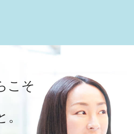
らこそ
と。