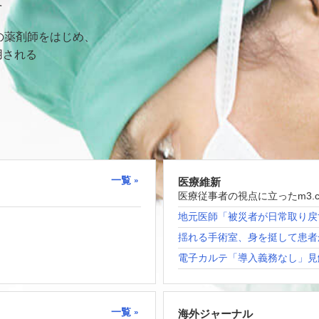
て
の薬剤師をはじめ、
用される
一覧
医療維新
医療従事者の視点に立ったm3.
地元医師「被災者が日常取り戻
揺れる手術室、身を挺して患者
電子カルテ「導入義務なし」見
一覧
海外ジャーナル