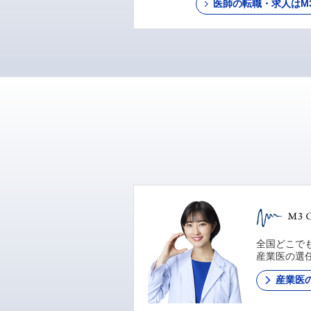
医師の転職・求人はM3 C
全国どこでも
産業医の選
産業医