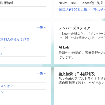
な臨床情報。
NEJM、BMJ、Lancet他
尿路結石100％に微小プラスチ
一覧
メンバーズメディア
m3.com会員なら、『メンバ
で、誰でも執筆者となることが
！京都の多様な学び舎
ど…」
AI Lab
最新かつ包括的に医療分野のA
い」
けします。
一覧
論文検索（日本語対応）
PubMedのアブストラクトを
語自動翻訳で読むことができま
リスクは？
は？