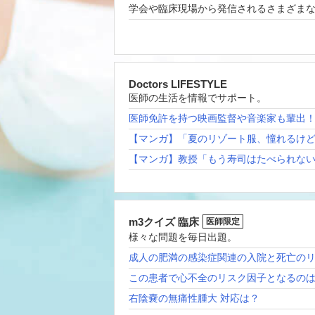
学会や臨床現場から発信されるさまざま
Doctors LIFESTYLE
医師の生活を情報でサポート。
医師免許を持つ映画監督や音楽家も輩出
【マンガ】「夏のリゾート服、憧れるけ
【マンガ】教授「もう寿司はたべられな
m3クイズ 臨床
医師限定
様々な問題を毎日出題。
成人の肥満の感染症関連の入院と死亡の
この患者で心不全のリスク因子となるの
右陰嚢の無痛性腫大 対応は？