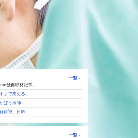
一覧
com独自取材記事。
すまで支える」
かばう医師
解歓迎、日医
一覧