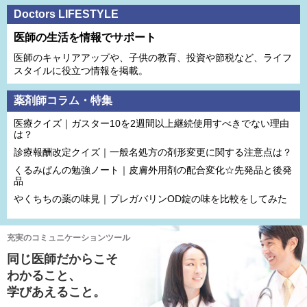
Doctors LIFESTYLE
医師の生活を情報でサポート
医師のキャリアアップや、子供の教育、投資や節税など、ライフ
スタイルに役立つ情報を掲載。
薬剤師コラム・特集
医療クイズ｜ガスター10を2週間以上継続使用すべきでない理由
は？
診療報酬改定クイズ｜一般名処方の剤形変更に関する注意点は？
くるみぱんの勉強ノート｜皮膚外用剤の配合変化☆先発品と後発
品
やくちちの薬の味見｜プレガバリンOD錠の味を比較をしてみた
充実のコミュニケーションツール
同じ医師だからこそ
わかること、
学びあえること。