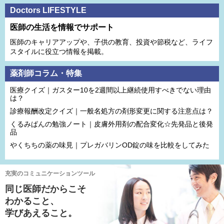
Doctors LIFESTYLE
医師の生活を情報でサポート
医師のキャリアアップや、子供の教育、投資や節税など、ライフ
スタイルに役立つ情報を掲載。
薬剤師コラム・特集
医療クイズ｜ガスター10を2週間以上継続使用すべきでない理由
は？
診療報酬改定クイズ｜一般名処方の剤形変更に関する注意点は？
くるみぱんの勉強ノート｜皮膚外用剤の配合変化☆先発品と後発
品
やくちちの薬の味見｜プレガバリンOD錠の味を比較をしてみた
充実のコミュニケーションツール
同じ医師だからこそ
わかること、
学びあえること。