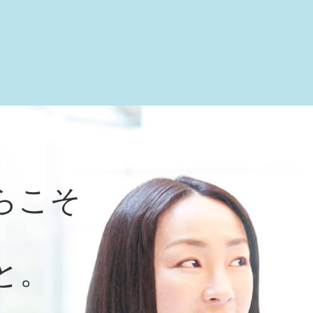
らこそ
と。