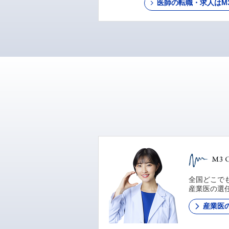
医師の転職・求人はM3 C
全国どこでも
産業医の選
産業医