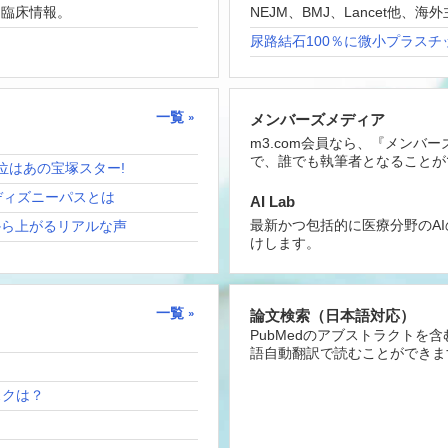
な臨床情報。
NEJM、BMJ、Lancet他
尿路結石100％に微小プラスチ
一覧
メンバーズメディア
m3.com会員なら、『メンバ
で、誰でも執筆者となることが
位はあの宝塚スター!
ディズニーパスとは
AI Lab
最新かつ包括的に医療分野のA
から上がるリアルな声
けします。
一覧
論文検索（日本語対応）
PubMedのアブストラクトを
語自動翻訳で読むことができま
リスクは？