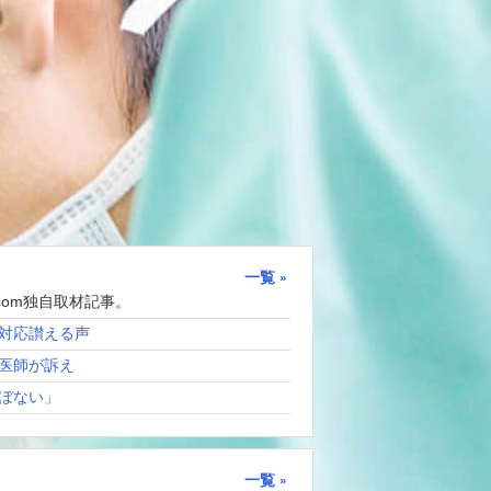
一覧
com独自取材記事。
対応讃える声
医師が訴え
ぼない」
一覧