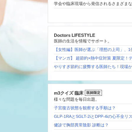
学会や臨床現場から発信されるさまざま
Doctors LIFESTYLE
医師の生活を情報でサポート。
【女性編】医師が選ぶ「理想の上司」、1
【マンガ】 超節約×熱中症対策 夏限定！
やりすぎ節約に疲弊する医師たち！現場
m3クイズ 臨床
医師限定
様々な問題を毎日出題。
子宮復古状態を観察する手順は？
GLP-1RAとSGLT-2iとDPP-4iの心不全
健診で胸部異常陰影 診断は？