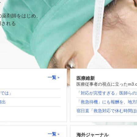
て
の薬剤師をはじめ、
用される
一覧
医療維新
医療従事者の視点に立ったm3.
のでは」
「対応が完璧すぎる」医師らの
摘出
「救急待機」にも報酬を、地方
宿日直「救急対応で休む時間ほ
一覧
海外ジャーナル