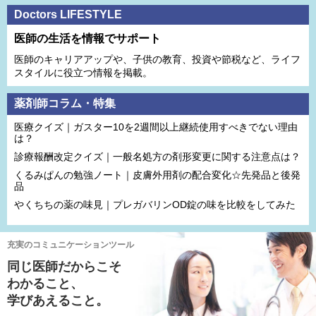
Doctors LIFESTYLE
医師の生活を情報でサポート
医師のキャリアアップや、子供の教育、投資や節税など、ライフ
スタイルに役立つ情報を掲載。
薬剤師コラム・特集
医療クイズ｜ガスター10を2週間以上継続使用すべきでない理由
は？
診療報酬改定クイズ｜一般名処方の剤形変更に関する注意点は？
くるみぱんの勉強ノート｜皮膚外用剤の配合変化☆先発品と後発
品
やくちちの薬の味見｜プレガバリンOD錠の味を比較をしてみた
充実のコミュニケーションツール
同じ医師だからこそ
わかること、
学びあえること。