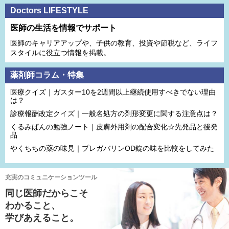
Doctors LIFESTYLE
医師の生活を情報でサポート
医師のキャリアアップや、子供の教育、投資や節税など、ライフ
スタイルに役立つ情報を掲載。
薬剤師コラム・特集
医療クイズ｜ガスター10を2週間以上継続使用すべきでない理由
は？
診療報酬改定クイズ｜一般名処方の剤形変更に関する注意点は？
くるみぱんの勉強ノート｜皮膚外用剤の配合変化☆先発品と後発
品
やくちちの薬の味見｜プレガバリンOD錠の味を比較をしてみた
充実のコミュニケーションツール
同じ医師だからこそ
わかること、
学びあえること。