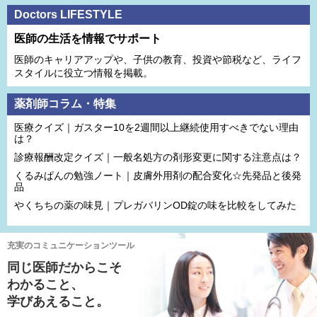
Doctors LIFESTYLE
医師の生活を情報でサポート
医師のキャリアアップや、子供の教育、投資や節税など、ライフ
スタイルに役立つ情報を掲載。
薬剤師コラム・特集
医療クイズ｜ガスター10を2週間以上継続使用すべきでない理由
は？
診療報酬改定クイズ｜一般名処方の剤形変更に関する注意点は？
くるみぱんの勉強ノート｜皮膚外用剤の配合変化☆先発品と後発
品
やくちちの薬の味見｜プレガバリンOD錠の味を比較をしてみた
充実のコミュニケーションツール
同じ医師だからこそ
わかること、
学びあえること。