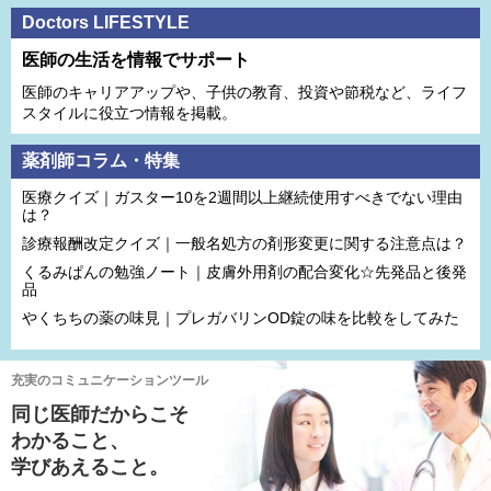
Doctors LIFESTYLE
医師の生活を情報でサポート
医師のキャリアアップや、子供の教育、投資や節税など、ライフ
スタイルに役立つ情報を掲載。
薬剤師コラム・特集
医療クイズ｜ガスター10を2週間以上継続使用すべきでない理由
は？
診療報酬改定クイズ｜一般名処方の剤形変更に関する注意点は？
くるみぱんの勉強ノート｜皮膚外用剤の配合変化☆先発品と後発
品
やくちちの薬の味見｜プレガバリンOD錠の味を比較をしてみた
充実のコミュニケーションツール
同じ医師だからこそ
わかること、
学びあえること。