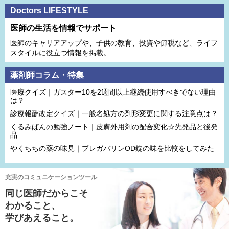
Doctors LIFESTYLE
医師の生活を情報でサポート
医師のキャリアアップや、子供の教育、投資や節税など、ライフ
スタイルに役立つ情報を掲載。
薬剤師コラム・特集
医療クイズ｜ガスター10を2週間以上継続使用すべきでない理由
は？
診療報酬改定クイズ｜一般名処方の剤形変更に関する注意点は？
くるみぱんの勉強ノート｜皮膚外用剤の配合変化☆先発品と後発
品
やくちちの薬の味見｜プレガバリンOD錠の味を比較をしてみた
充実のコミュニケーションツール
同じ医師だからこそ
わかること、
学びあえること。