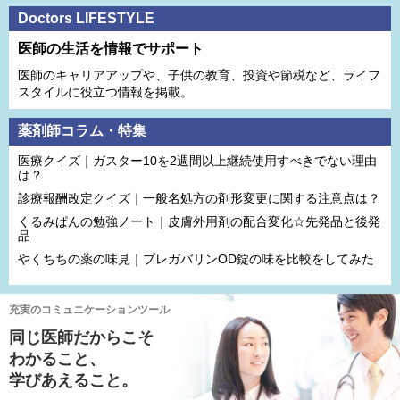
Doctors LIFESTYLE
医師の生活を情報でサポート
医師のキャリアアップや、子供の教育、投資や節税など、ライフ
スタイルに役立つ情報を掲載。
薬剤師コラム・特集
医療クイズ｜ガスター10を2週間以上継続使用すべきでない理由
は？
診療報酬改定クイズ｜一般名処方の剤形変更に関する注意点は？
くるみぱんの勉強ノート｜皮膚外用剤の配合変化☆先発品と後発
品
やくちちの薬の味見｜プレガバリンOD錠の味を比較をしてみた
充実のコミュニケーションツール
同じ医師だからこそ
わかること、
学びあえること。