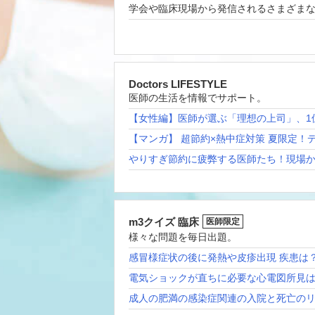
学会や臨床現場から発信されるさまざま
Doctors LIFESTYLE
医師の生活を情報でサポート。
【女性編】医師が選ぶ「理想の上司」、1
【マンガ】 超節約×熱中症対策 夏限定！
やりすぎ節約に疲弊する医師たち！現場
m3クイズ 臨床
医師限定
様々な問題を毎日出題。
感冒様症状の後に発熱や皮疹出現 疾患は
電気ショックが直ちに必要な心電図所見
成人の肥満の感染症関連の入院と死亡の