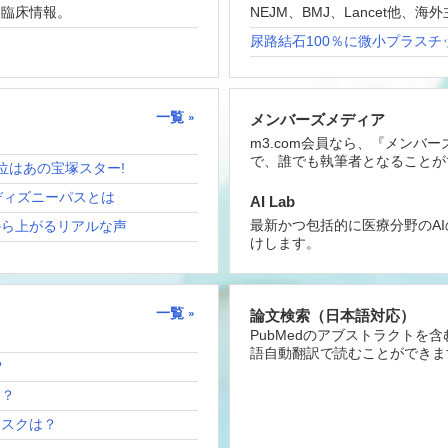
な臨床情報。
NEJM、BMJ、Lancet他
尿路結石100％に微小プラスチ
一覧
メンバーズメディア
m3.com会員なら、『メンバ
で、誰でも執筆者となることが
位はあの宝塚スター!
ディズニーパスとは
AI Lab
最新かつ包括的に医療分野のA
から上がるリアルな声
けします。
一覧
論文検索（日本語対応）
PubMedのアブストラクトを
語自動翻訳で読むことができま
？
は？
リスクは？