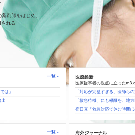
て
の薬剤師をはじめ、
用される
一覧
医療維新
医療従事者の視点に立ったm3.
のでは」
「対応が完璧すぎる」医師らの
摘出
「救急待機」にも報酬を、地方
宿日直「救急対応で休む時間ほ
一覧
海外ジャーナル