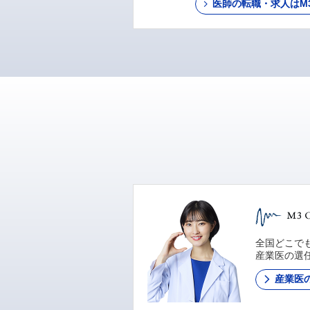
医師の転職・求人はM3 C
全国どこでも
産業医の選
産業医