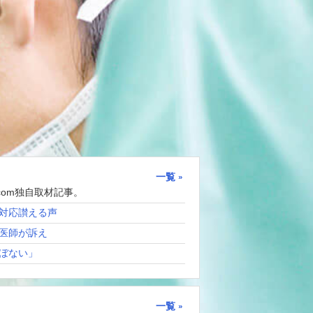
一覧
com独自取材記事。
対応讃える声
医師が訴え
ぼない」
一覧