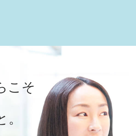
らこそ
と。