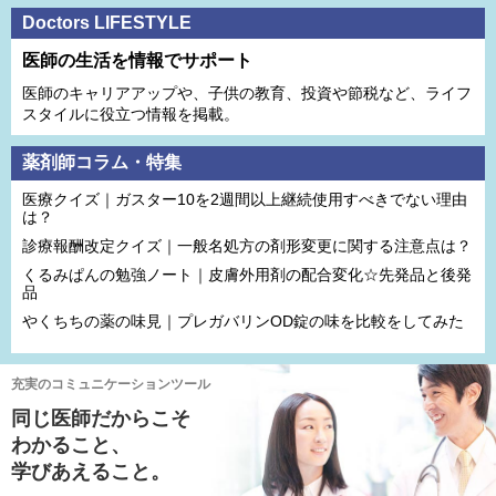
Doctors LIFESTYLE
医師の生活を情報でサポート
医師のキャリアアップや、子供の教育、投資や節税など、ライフ
スタイルに役立つ情報を掲載。
薬剤師コラム・特集
医療クイズ｜ガスター10を2週間以上継続使用すべきでない理由
は？
診療報酬改定クイズ｜一般名処方の剤形変更に関する注意点は？
くるみぱんの勉強ノート｜皮膚外用剤の配合変化☆先発品と後発
品
やくちちの薬の味見｜プレガバリンOD錠の味を比較をしてみた
充実のコミュニケーションツール
同じ医師だからこそ
わかること、
学びあえること。