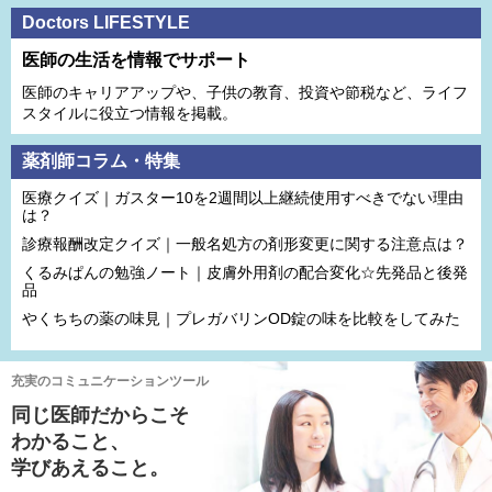
Doctors LIFESTYLE
医師の生活を情報でサポート
医師のキャリアアップや、子供の教育、投資や節税など、ライフ
スタイルに役立つ情報を掲載。
薬剤師コラム・特集
医療クイズ｜ガスター10を2週間以上継続使用すべきでない理由
は？
診療報酬改定クイズ｜一般名処方の剤形変更に関する注意点は？
くるみぱんの勉強ノート｜皮膚外用剤の配合変化☆先発品と後発
品
やくちちの薬の味見｜プレガバリンOD錠の味を比較をしてみた
充実のコミュニケーションツール
同じ医師だからこそ
わかること、
学びあえること。