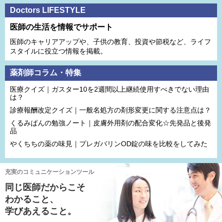
Doctors LIFESTYLE
医師の生活を情報でサポート
医師のキャリアアップや、子供の教育、投資や節税など、ライフ
スタイルに役立つ情報を掲載。
薬剤師コラム・特集
医療クイズ｜ガスター10を2週間以上継続使用すべきでない理由
は？
診療報酬改定クイズ｜一般名処方の剤形変更に関する注意点は？
くるみぱんの勉強ノート｜皮膚外用剤の配合変化☆先発品と後発
品
やくちちの薬の味見｜プレガバリンOD錠の味を比較をしてみた
充実のコミュニケーションツール
同じ医師だからこそ
わかること、
学びあえること。