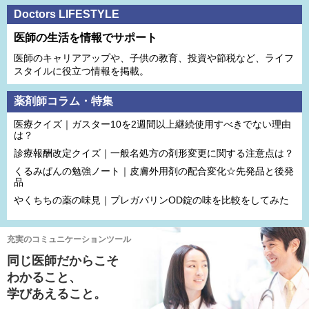
Doctors LIFESTYLE
医師の生活を情報でサポート
医師のキャリアアップや、子供の教育、投資や節税など、ライフ
スタイルに役立つ情報を掲載。
薬剤師コラム・特集
医療クイズ｜ガスター10を2週間以上継続使用すべきでない理由
は？
診療報酬改定クイズ｜一般名処方の剤形変更に関する注意点は？
くるみぱんの勉強ノート｜皮膚外用剤の配合変化☆先発品と後発
品
やくちちの薬の味見｜プレガバリンOD錠の味を比較をしてみた
充実のコミュニケーションツール
同じ医師だからこそ
わかること、
学びあえること。