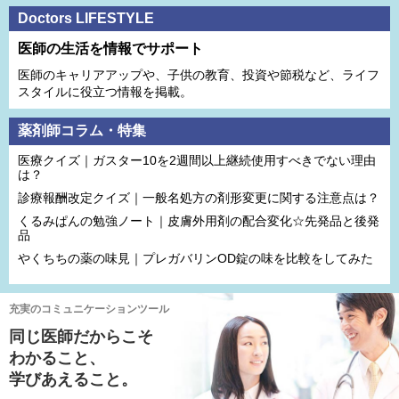
Doctors LIFESTYLE
医師の生活を情報でサポート
医師のキャリアアップや、子供の教育、投資や節税など、ライフ
スタイルに役立つ情報を掲載。
薬剤師コラム・特集
医療クイズ｜ガスター10を2週間以上継続使用すべきでない理由
は？
診療報酬改定クイズ｜一般名処方の剤形変更に関する注意点は？
くるみぱんの勉強ノート｜皮膚外用剤の配合変化☆先発品と後発
品
やくちちの薬の味見｜プレガバリンOD錠の味を比較をしてみた
充実のコミュニケーションツール
同じ医師だからこそ
わかること、
学びあえること。