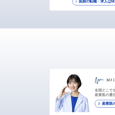
医師の転職・求人はM3 C
全国どこでも
産業医の選
産業医