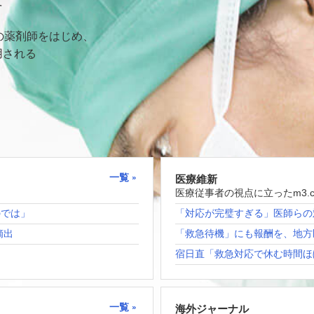
て
の薬剤師をはじめ、
用される
一覧
医療維新
医療従事者の視点に立ったm3.
のでは」
「対応が完璧すぎる」医師らの
摘出
「救急待機」にも報酬を、地方
宿日直「救急対応で休む時間ほ
一覧
海外ジャーナル