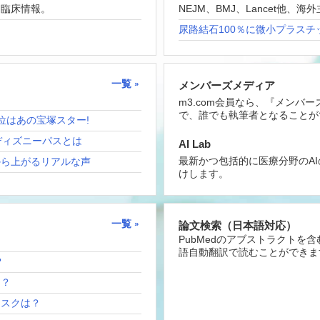
な臨床情報。
NEJM、BMJ、Lancet他
尿路結石100％に微小プラスチ
一覧
メンバーズメディア
m3.com会員なら、『メンバ
で、誰でも執筆者となることが
位はあの宝塚スター!
ディズニーパスとは
AI Lab
最新かつ包括的に医療分野のA
から上がるリアルな声
けします。
一覧
論文検索（日本語対応）
PubMedのアブストラクトを
語自動翻訳で読むことができま
？
は？
リスクは？