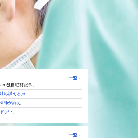
一覧
com独自取材記事。
対応讃える声
医師が訴え
ぼない」
一覧