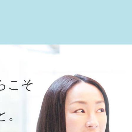
らこそ
と。