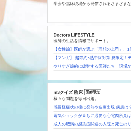
学会や臨床現場から発信されるさまざま
Doctors LIFESTYLE
医師の生活を情報でサポート。
【女性編】医師が選ぶ「理想の上司」、1
【マンガ】 超節約×熱中症対策 夏限定！
やりすぎ節約に疲弊する医師たち！現場
m3クイズ 臨床
医師限定
様々な問題を毎日出題。
感冒様症状の後に発熱や皮疹出現 疾患は
電気ショックが直ちに必要な心電図所見
成人の肥満の感染症関連の入院と死亡の