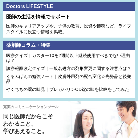
Doctors LIFESTYLE
医師の生活を情報でサポート
医師のキャリアアップや、子供の教育、投資や節税など、ライフ
スタイルに役立つ情報を掲載。
薬剤師コラム・特集
医療クイズ｜ガスター10を2週間以上継続使用すべきでない理由
は？
診療報酬改定クイズ｜一般名処方の剤形変更に関する注意点は？
くるみぱんの勉強ノート｜皮膚外用剤の配合変化☆先発品と後発
品
やくちちの薬の味見｜プレガバリンOD錠の味を比較をしてみた
充実のコミュニケーションツール
同じ医師だからこそ
わかること、
学びあえること。