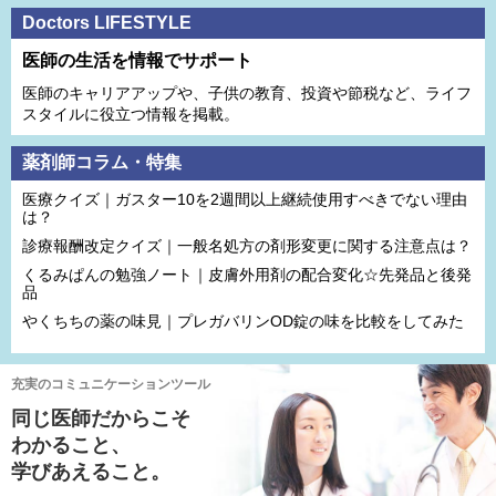
Doctors LIFESTYLE
医師の生活を情報でサポート
医師のキャリアアップや、子供の教育、投資や節税など、ライフ
スタイルに役立つ情報を掲載。
薬剤師コラム・特集
医療クイズ｜ガスター10を2週間以上継続使用すべきでない理由
は？
診療報酬改定クイズ｜一般名処方の剤形変更に関する注意点は？
くるみぱんの勉強ノート｜皮膚外用剤の配合変化☆先発品と後発
品
やくちちの薬の味見｜プレガバリンOD錠の味を比較をしてみた
充実のコミュニケーションツール
同じ医師だからこそ
わかること、
学びあえること。