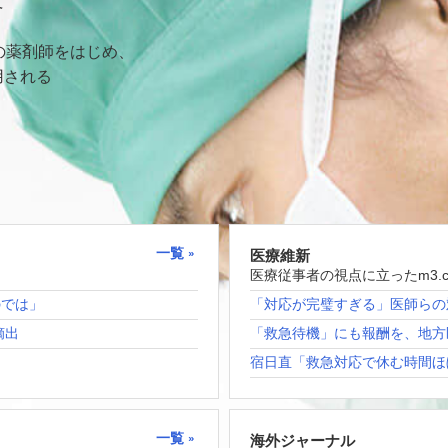
て
の薬剤師をはじめ、
用される
一覧
医療維新
医療従事者の視点に立ったm3.
のでは」
「対応が完璧すぎる」医師らの
摘出
「救急待機」にも報酬を、地方
宿日直「救急対応で休む時間ほ
一覧
海外ジャーナル