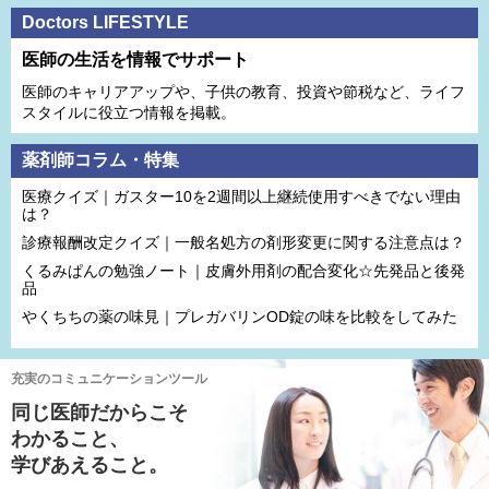
Doctors LIFESTYLE
医師の生活を情報でサポート
医師のキャリアアップや、子供の教育、投資や節税など、ライフ
スタイルに役立つ情報を掲載。
薬剤師コラム・特集
医療クイズ｜ガスター10を2週間以上継続使用すべきでない理由
は？
診療報酬改定クイズ｜一般名処方の剤形変更に関する注意点は？
くるみぱんの勉強ノート｜皮膚外用剤の配合変化☆先発品と後発
品
やくちちの薬の味見｜プレガバリンOD錠の味を比較をしてみた
充実のコミュニケーションツール
同じ医師だからこそ
わかること、
学びあえること。