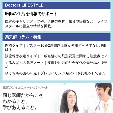
Doctors LIFESTYLE
医師の生活を情報でサポート
医師のキャリアアップや、子供の教育、投資や節税など、ライフ
スタイルに役立つ情報を掲載。
薬剤師コラム・特集
医療クイズ｜ガスター10を2週間以上継続使用すべきでない理由
は？
診療報酬改定クイズ｜一般名処方の剤形変更に関する注意点は？
くるみぱんの勉強ノート｜皮膚外用剤の配合変化☆先発品と後発
品
やくちちの薬の味見｜プレガバリンOD錠の味を比較をしてみた
充実のコミュニケーションツール
同じ医師だからこそ
わかること、
学びあえること。