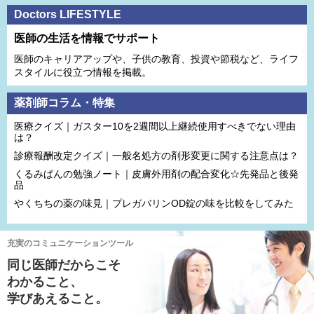
Doctors LIFESTYLE
医師の生活を情報でサポート
医師のキャリアアップや、子供の教育、投資や節税など、ライフ
スタイルに役立つ情報を掲載。
薬剤師コラム・特集
医療クイズ｜ガスター10を2週間以上継続使用すべきでない理由
は？
診療報酬改定クイズ｜一般名処方の剤形変更に関する注意点は？
くるみぱんの勉強ノート｜皮膚外用剤の配合変化☆先発品と後発
品
やくちちの薬の味見｜プレガバリンOD錠の味を比較をしてみた
充実のコミュニケーションツール
同じ医師だからこそ
わかること、
学びあえること。