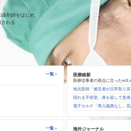
て
の薬剤師をはじめ、
用される
一覧
医療維新
医療従事者の視点に立ったm3.
地元医師「被災者が日常取り戻
揺れる手術室、身を挺して患者
電子カルテ「導入義務なし」見
一覧
海外ジャーナル