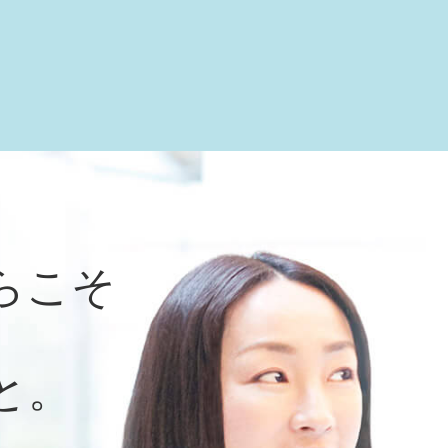
らこそ
と。