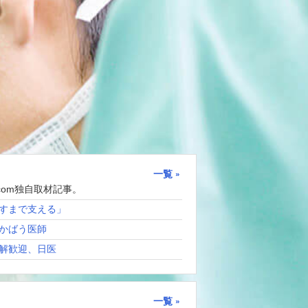
一覧
com独自取材記事。
すまで支える」
かばう医師
解歓迎、日医
一覧