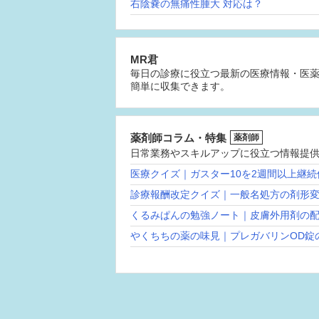
右陰嚢の無痛性腫大 対応は？
MR君
毎日の診療に役立つ最新の医療情報・医
簡単に収集できます。
薬剤師コラム・特集
薬剤師
日常業務やスキルアップに役立つ情報提
医療クイズ｜ガスター10を2週間以上継
診療報酬改定クイズ｜一般名処方の剤形
くるみぱんの勉強ノート｜皮膚外用剤の
やくちちの薬の味見｜プレガバリンOD錠