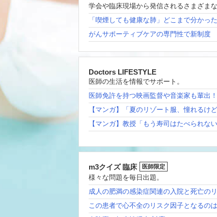
学会や臨床現場から発信されるさまざま
「喫煙しても健康な肺」どこまで分かっ
がんサポーティブケアの専門性で新制度
Doctors LIFESTYLE
医師の生活を情報でサポート。
医師免許を持つ映画監督や音楽家も輩出
【マンガ】「夏のリゾート服、憧れるけ
【マンガ】教授「もう寿司はたべられな
m3クイズ 臨床
医師限定
様々な問題を毎日出題。
成人の肥満の感染症関連の入院と死亡の
この患者で心不全のリスク因子となるの