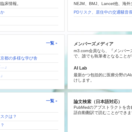
な臨床情報。
NEJM、BMJ、Lancet他
たか
PDリスク、居住中の交通騒音
一覧
メンバーズメディア
m3.com会員なら、『メンバ
で、誰でも執筆者となることが
！京都の多様な学び舎
ど…」
AI Lab
最新かつ包括的に医療分野のA
い」
けします。
一覧
論文検索（日本語対応）
PubMedのアブストラクトを
語自動翻訳で読むことができま
リスクは？
は？