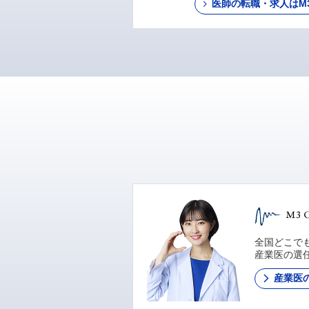
医師の転職・求人はM3 C
全国どこでも
産業医の選
産業医