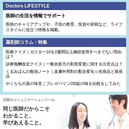
Doctors LIFESTYLE
医師の生活を情報でサポート
医師のキャリアアップや、子供の教育、投資や節税など、ライフ
スタイルに役立つ情報を掲載。
薬剤師コラム・特集
医療クイズ｜ガスター10を2週間以上継続使用すべきでない理由
は？
診療報酬改定クイズ｜一般名処方の剤形変更に関する注意点は？
くるみぱんの勉強ノート｜皮膚外用剤の配合変化☆先発品と後発
品
やくちちの薬の味見｜プレガバリンOD錠の味を比較をしてみた
充実のコミュニケーションツール
同じ医師だからこそ
わかること、
学びあえること。