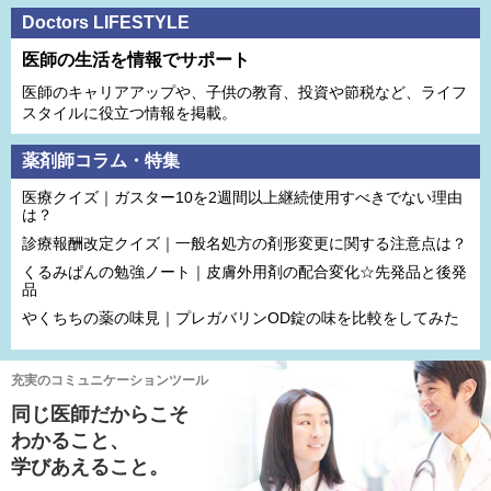
Doctors LIFESTYLE
医師の生活を情報でサポート
医師のキャリアアップや、子供の教育、投資や節税など、ライフ
スタイルに役立つ情報を掲載。
薬剤師コラム・特集
医療クイズ｜ガスター10を2週間以上継続使用すべきでない理由
は？
診療報酬改定クイズ｜一般名処方の剤形変更に関する注意点は？
くるみぱんの勉強ノート｜皮膚外用剤の配合変化☆先発品と後発
品
やくちちの薬の味見｜プレガバリンOD錠の味を比較をしてみた
充実のコミュニケーションツール
同じ医師だからこそ
わかること、
学びあえること。