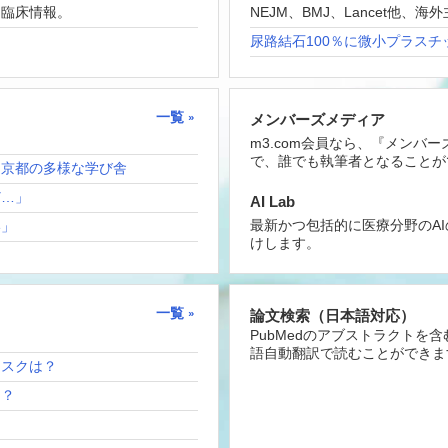
な臨床情報。
NEJM、BMJ、Lancet他
尿路結石100％に微小プラスチ
一覧
メンバーズメディア
m3.com会員なら、『メンバ
で、誰でも執筆者となることが
！京都の多様な学び舎
ど…」
AI Lab
最新かつ包括的に医療分野のA
い」
けします。
一覧
論文検索（日本語対応）
PubMedのアブストラクトを
語自動翻訳で読むことができま
リスクは？
は？