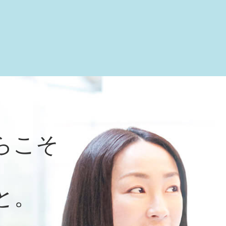
らこそ
と。