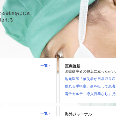
て
の薬剤師をはじめ、
用される
一覧
医療維新
医療従事者の視点に立ったm3.
地元医師「被災者が日常取り戻
揺れる手術室、身を挺して患者
電子カルテ「導入義務なし」見
一覧
海外ジャーナル