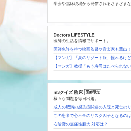
学会や臨床現場から発信されるさまざま
Doctors LIFESTYLE
医師の生活を情報でサポート。
医師免許を持つ映画監督や音楽家も輩出
【マンガ】「夏のリゾート服、憧れるけ
【マンガ】教授「もう寿司はたべられな
m3クイズ 臨床
医師限定
様々な問題を毎日出題。
成人の肥満の感染症関連の入院と死亡の
この患者で心不全のリスク因子となるの
右陰嚢の無痛性腫大 対応は？