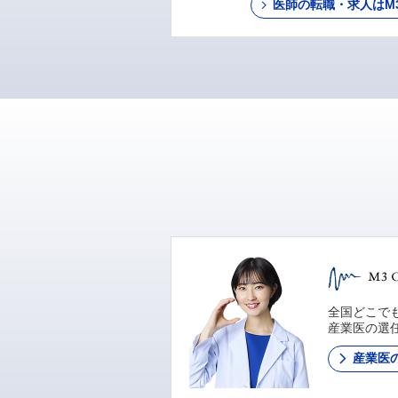
医師の転職・求人はM3 C
全国どこでも
産業医の選
産業医