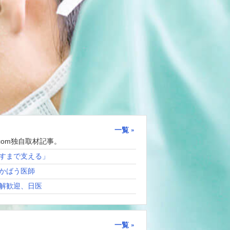
一覧
com独自取材記事。
すまで支える」
かばう医師
解歓迎、日医
一覧