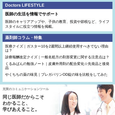
Doctors LIFESTYLE
医師の生活を情報でサポート
医師のキャリアアップや、子供の教育、投資や節税など、ライフ
スタイルに役立つ情報を掲載。
薬剤師コラム・特集
医療クイズ｜ガスター10を2週間以上継続使用すべきでない理由
は？
診療報酬改定クイズ｜一般名処方の剤形変更に関する注意点は？
くるみぱんの勉強ノート｜皮膚外用剤の配合変化☆先発品と後発
品
やくちちの薬の味見｜プレガバリンOD錠の味を比較をしてみた
充実のコミュニケーションツール
同じ医師だからこそ
わかること、
学びあえること。