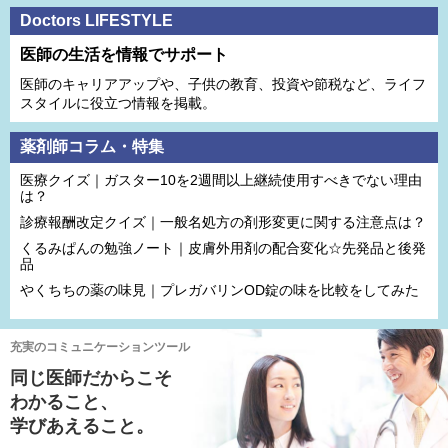
Doctors LIFESTYLE
医師の生活を情報でサポート
医師のキャリアアップや、子供の教育、投資や節税など、ライフ
スタイルに役立つ情報を掲載。
薬剤師コラム・特集
医療クイズ｜ガスター10を2週間以上継続使用すべきでない理由
は？
診療報酬改定クイズ｜一般名処方の剤形変更に関する注意点は？
くるみぱんの勉強ノート｜皮膚外用剤の配合変化☆先発品と後発
品
やくちちの薬の味見｜プレガバリンOD錠の味を比較をしてみた
充実のコミュニケーションツール
同じ医師だからこそ
わかること、
学びあえること。