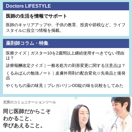
Doctors LIFESTYLE
医師の生活を情報でサポート
医師のキャリアアップや、子供の教育、投資や節税など、ライフ
スタイルに役立つ情報を掲載。
薬剤師コラム・特集
医療クイズ｜ガスター10を2週間以上継続使用すべきでない理由
は？
診療報酬改定クイズ｜一般名処方の剤形変更に関する注意点は？
くるみぱんの勉強ノート｜皮膚外用剤の配合変化☆先発品と後発
品
やくちちの薬の味見｜プレガバリンOD錠の味を比較をしてみた
充実のコミュニケーションツール
同じ医師だからこそ
わかること、
学びあえること。