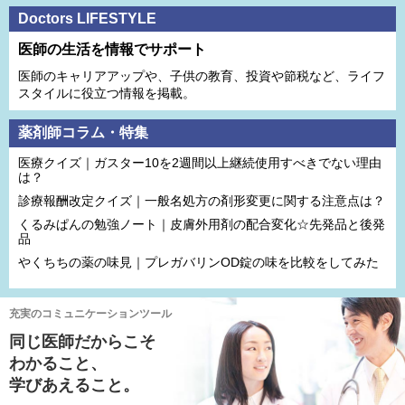
Doctors LIFESTYLE
医師の生活を情報でサポート
医師のキャリアアップや、子供の教育、投資や節税など、ライフ
スタイルに役立つ情報を掲載。
薬剤師コラム・特集
医療クイズ｜ガスター10を2週間以上継続使用すべきでない理由
は？
診療報酬改定クイズ｜一般名処方の剤形変更に関する注意点は？
くるみぱんの勉強ノート｜皮膚外用剤の配合変化☆先発品と後発
品
やくちちの薬の味見｜プレガバリンOD錠の味を比較をしてみた
充実のコミュニケーションツール
同じ医師だからこそ
わかること、
学びあえること。