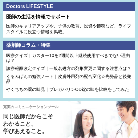
Doctors LIFESTYLE
医師の生活を情報でサポート
医師のキャリアアップや、子供の教育、投資や節税など、ライフ
スタイルに役立つ情報を掲載。
薬剤師コラム・特集
医療クイズ｜ガスター10を2週間以上継続使用すべきでない理由
は？
診療報酬改定クイズ｜一般名処方の剤形変更に関する注意点は？
くるみぱんの勉強ノート｜皮膚外用剤の配合変化☆先発品と後発
品
やくちちの薬の味見｜プレガバリンOD錠の味を比較をしてみた
充実のコミュニケーションツール
同じ医師だからこそ
わかること、
学びあえること。