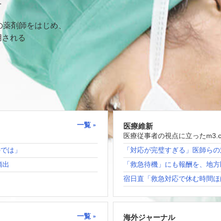
て
の薬剤師をはじめ、
用される
一覧
医療維新
医療従事者の視点に立ったm3.
のでは」
「対応が完璧すぎる」医師らの
摘出
「救急待機」にも報酬を、地方
宿日直「救急対応で休む時間ほ
一覧
海外ジャーナル