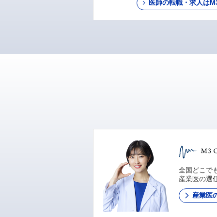
医師の転職・求人はM3 C
全国どこでも
産業医の選
産業医