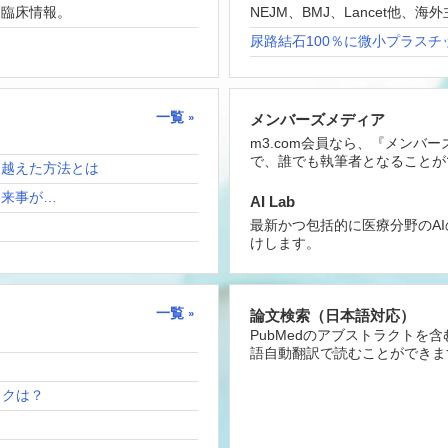
な臨床情報。
NEJM、BMJ、Lancet他
尿路結石100％に微小プラスチ
一覧
メンバーズメディア
m3.com会員なら、『メンバ
で、誰でも執筆者となることが
り越えた方法とは
出来事が…
AI Lab
最新かつ包括的に医療分野のA
けします。
一覧
論文検索（日本語対応）
PubMedのアブストラクトを
語自動翻訳で読むことができま
リスクは？