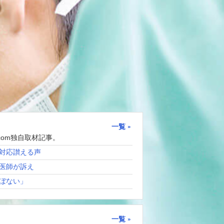
一覧
com独自取材記事。
対応讃える声
医師が訴え
ぼない」
一覧