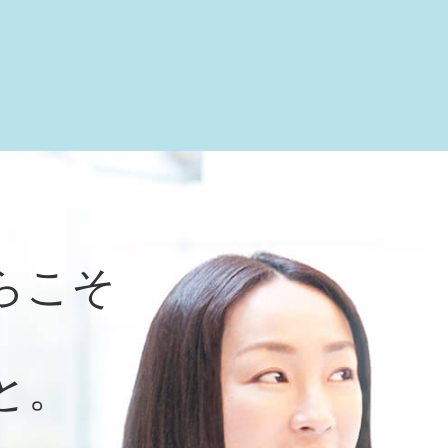
らこそ
と。