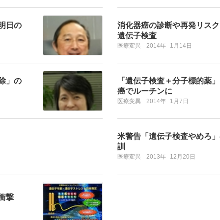
明日の
消化器癌の診断や再発リスク
遺伝子検査
医療変異
2014年
1月14日
除」の
「遺伝子検査＋分子標的薬」
癌でルーチンに
医療変異
2014年
1月7日
米警告「遺伝子検査やめろ」
訓
医療変異
2013年
12月20日
衝撃