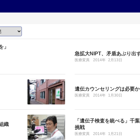
を」
急拡大NIPT、矛盾あぶり出
医療変異
2014年
2月13日
遺伝カウンセリングは必要か
医療変異
2014年
1月30日
「遺伝子検査を統べる」千葉
組織
挑戦
医療変異
2014年
1月21日