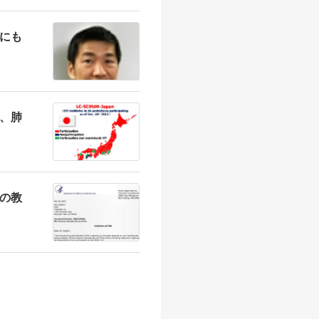
にも
、肺
の教