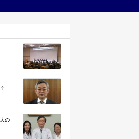
す
？
大の