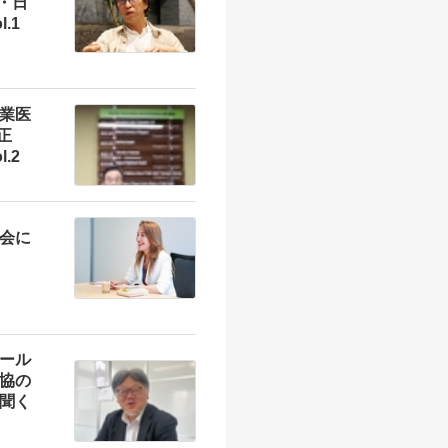
一・日
.1
業医
正
.2
会に
ール
協の
聞く