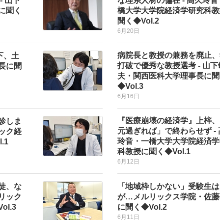
 山下
な理系人材の偏在 - 高久玲
に聞く
橋大学大学院経済学研究科教
聞く◆Vol.2
6月20日
病院長と教授の兼務を廃止、
下、土
打破で優秀な教授選考 - 山下
長に聞
夫・関西医科大学理事長に聞
◆Vol.3
6月16日
『医療崩壊の経済学』上梓、
診しま
元過ぎれば」で終わらせず -
ック経
玲音・一橋大学大学院経済学
.1
科教授に聞く◆Vol.1
6月12日
徒、な
「地域枠しかない」受験生は
リック
が…メルリックス学院・佐藤
l.3
に聞く◆Vol.2
6月11日