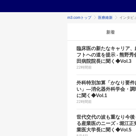
m3.comトップ
医療維新
インタビ
新着
臨床医の新たなキャリア、
フトへの道を提示 - 熊野秀
田病院院長に聞く◆Vol.3
22時間前
外科特別加算「かなり要件
い」―消化器外科学会・調
に聞く◆Vol.1
22時間前
世代交代の波も重なり今後
る産業医のニーズ - 堀江正
業医大学長に聞く◆Vol.5
8月4日