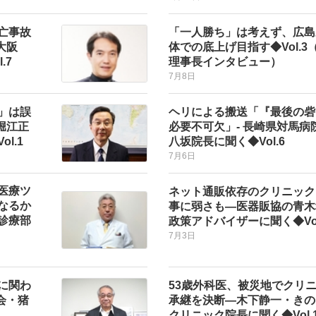
亡事故
「一人勝ち」は考えず、広島
大阪
体での底上げ目指す◆Vol.3
.7
理事長インタビュー）
7月8日
」は誤
ヘリによる搬送「『最後の砦
堀江正
必要不可欠」- 長崎県対馬病
l.1
八坂院長に聞く◆Vol.6
7月6日
医療ツ
ネット通販依存のクリニック
なるか
事に弱さも―医器販協の青木
診療部
政策アドバイザーに聞く◆Vol
7月3日
に関わ
53歳外科医、被災地でクリ
会・猪
承継を決断―木下静一・きの
クリニック院長に聞く◆Vol.