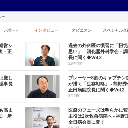
ュー
レポート
インタビュー
オピニオン
スペシャル企
経営シ
過去の外科医の慣習に「忸怩
俊・正
思い」―消化器外科学会・調
長に聞く◆Vol.2
22時間前
は厳し
プレーヤー8割のキャプテン
理事長
が描く「生存戦略」 - 熊野
正田病院院長に聞く◆Vol.2
8月5日
も高ま
医療のフェーズは明らかに変
知・産
主役は2次救急病院へ - 神野
全日病会長に聞く
8月3日