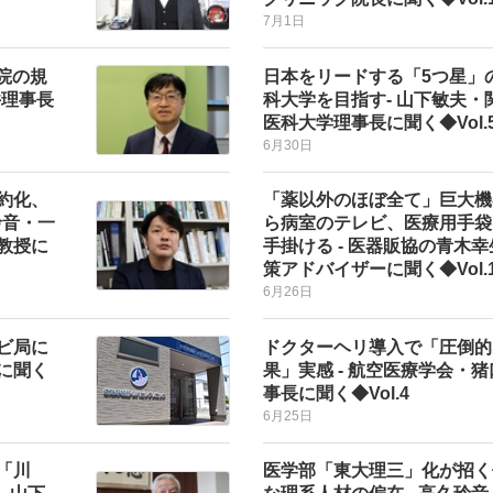
7月1日
病院の規
日本をリードする「5つ星」
井理事長
科大学を目指す- 山下敏夫・
医科大学理事長に聞く◆Vol.
6月30日
約化、
「薬以外のほぼ全て」巨大機
玲音・一
ら病室のテレビ、医療用手袋
教授に
手掛ける - 医器販協の青木
策アドバイザーに聞く◆Vol.
6月26日
ビ局に
ドクターヘリ導入で「圧倒的
に聞く
果」実感 - 航空医療学会・
事長に聞く◆Vol.4
6月25日
「川
医学部「東大理三」化が招く