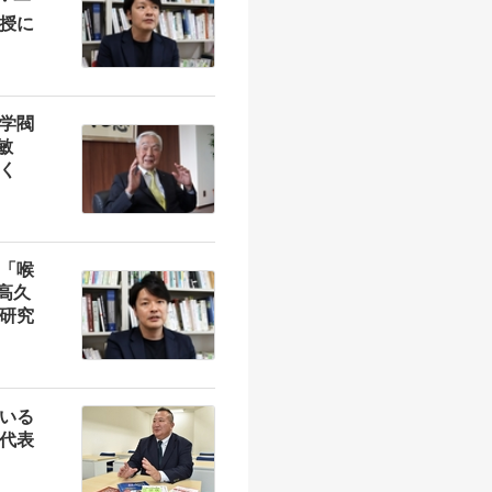
音・一
授に
学閥
敏
く
「喉
 高久
研究
いる
代表