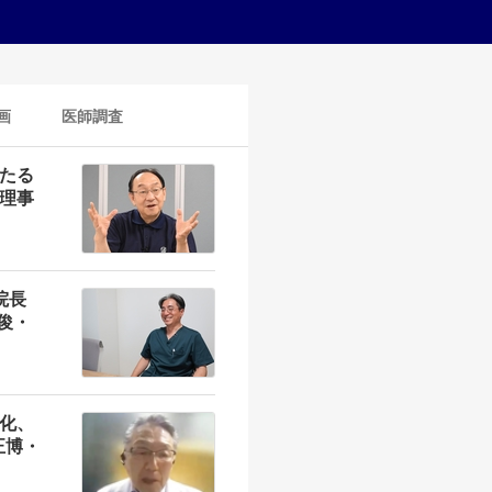
画
医師調査
たる
理事
院長
秀俊・
化、
正博・