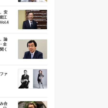
、安
 堀江
l.4
、論
優・全
聞く
ファ
み合