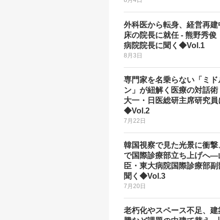
外科医から転身、経営再建
床の院長に就任 - 熊野秀俊
病院院長に聞く◆Vol.1
8月3日
専門家を名乗らない「ミド
ン」が紐解く医療の対話術 -
大一・日医総研主席研究員
◆Vol.2
7月22日
韓国視察で見た光景に衝撃
で国際診療部立ち上げへ―
臣・東大病院国際診療部副
聞く◆Vol.3
7月20日
老朽化やスペース不足、建