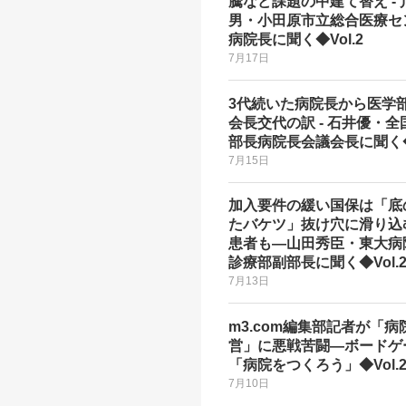
騰など課題の中建て替え - 
男・小田原市立総合医療セ
病院長に聞く◆Vol.2
7月17日
3代続いた病院長から医学
会長交代の訳 - 石井優・全
部長病院長会議会長に聞く◆V
7月15日
加入要件の緩い国保は「底
たバケツ」抜け穴に滑り込
患者も―山田秀臣・東大病
診療部副部長に聞く◆Vol.
7月13日
m3.com編集部記者が「病
営」に悪戦苦闘―ボードゲ
「病院をつくろう」◆Vol.
7月10日