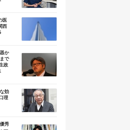
の医
関西
5
器か
まで
幸生政
1
な効
猪口理
優秀