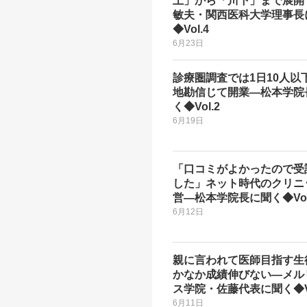
上」から「川下」まで展開 -
敏夫・関西医科大学理事長
◆Vol.4
6月23日
診療圏調査では1日10人以
地勘信じて開業―松本学院
く◆Vol.2
6月19日
「口コミがよかったので受
した」ネット時代のクリニ
営―松本学院長に聞く◆Vol
6月12日
親に言われて医師目指す生
かなか成績伸びない―メル
ス学院・佐藤代表に聞く◆Vo
6月11日