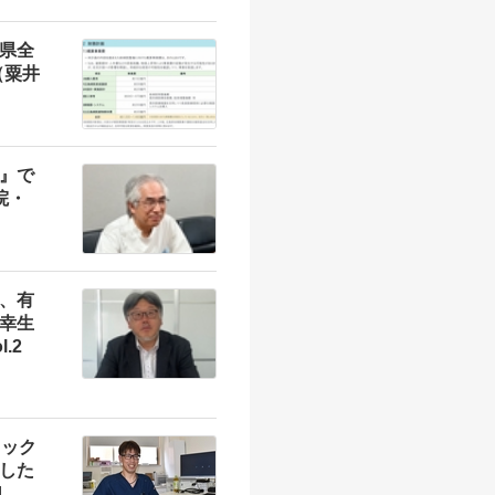
県全
（粟井
』で
院・
、有
幸生
.2
ニック
した
1