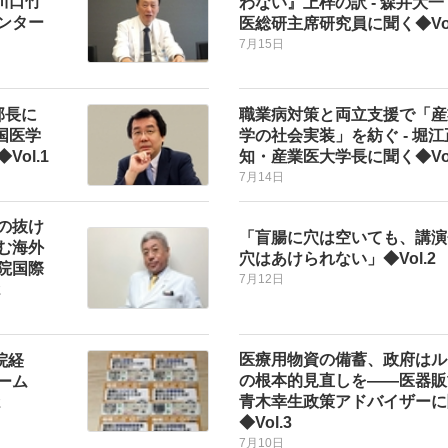
川口竹
わない』上梓の訳 - 森井大
ンター
医総研主席研究員に聞く◆Vol
7月15日
部長に
職業病対策と両立支援で「産
国医学
学の社会実装」を紡ぐ - 堀江
ol.1
知・産業医大学長に聞く◆Vol
7月14日
の抜け
「盲腸に穴は空いても、講演
む海外
穴はあけられない」◆Vol.2
院国際
7月12日
2
医療用物資の備蓄、政府はル
院経
の根本的見直しを――医器販
ーム
青木幸生政策アドバイザーに
2
◆Vol.3
7月10日