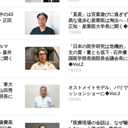
中の43
「直産」は言葉遊びに過ぎず
・正田
易な道歩む産業医は淘汰へ -
正知・産業医大学長に聞く◆Vo
7月28日
ルマ
「日本の医学研究は危機的」
 森井
文の質・量とも低下 - 石井
に聞く
国医学部長病院長会議会長に
◆Vol.2
7月22日
、東大
オストメイトモデル、パリで
山田秀
ッションショーに◆Vol.3
部長に
7月19日
築費高
『医療現場の会話は、なぜ噛