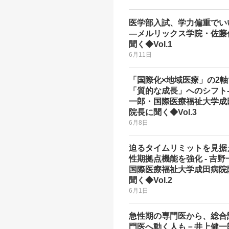
医学部入試、学力偏重でい
―メルリックス学院・佐藤
聞く◆Vol.1
6月11日
「国際化×地域医療」の2
「質的な成長」へのシフト-
一郎・国際医療福祉大学成
院長に聞く◆Vol.3
6月8日
迫るタイムリミットを見据
性期拠点機能を強化 - 吉野
国際医療福祉大学成田病院
聞く◆Vol.2
6月1日
急性期の専門医から、総合
門医へ動く人も－井上健一