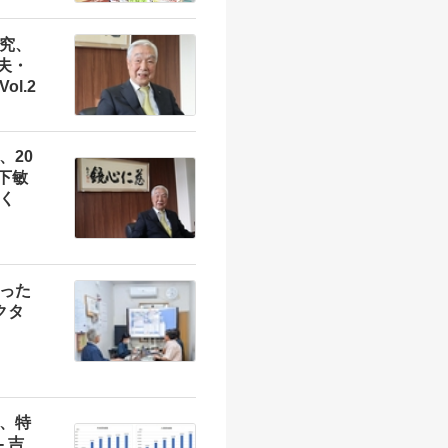
究、
敏夫・
l.2
、20
山下敏
く
った
クタ
、特
 吉