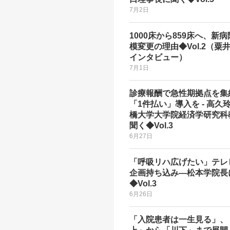
7月2日
1000床から859床へ、新
模変更の理由◆Vol.2（粟
インタビュー）
7月1日
診療報酬で急性期拠点を集
「1件払い」導入を - 高久
橋大学大学院経済学研究科
聞く◆Vol.3
6月27日
「呼吸リハ広げたい」テレ
企画持ち込み―松本学院長
◆Vol.3
6月26日
「入院患者は一生見る」、