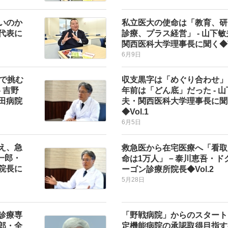
いのか
私立医大の使命は「教育、研
代表に
診療、プラス経営」 - 山下
関西医科大学理事長に聞く◆Vo
6月9日
軸で挑む
収支黒字は「めぐり合わせ」
 吉野
年前は「どん底」だった - 
田病院
夫・関西医科大学理事長に聞
◆Vol.1
6月5日
え、急
救急医から在宅医療へ「看取
一郎・
命は1万人」－泰川恵吾・ド
院長に
ーゴン診療所院長◆Vol.2
5月28日
診療専
「野戦病院」からのスタート
郎・全
定機能病院の承認取得目指す-