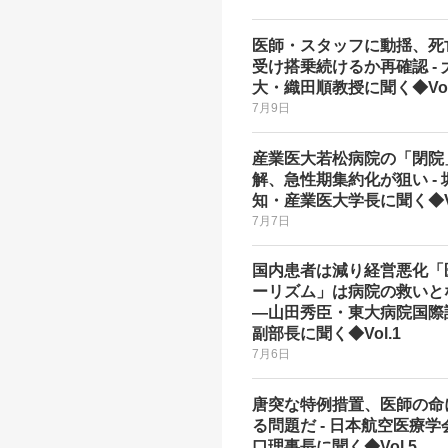
医師・スタッフに動揺、死
受け搭乗続けるか再確認 - 
大・織田順教授に聞く◆Vol
7月9日
産業医大若松病院の「閉院
解、急性期集約化が狙い - 
知・産業医大学長に聞く◆Vo
7月7日
国内患者は減り経営悪化「
ーリズム」は病院の救いと
―山田秀臣・東大病院国際
副部長に聞く◆Vol.1
7月6日
唐突な特例措置、医師の命
る問題だ - 日本航空医療学
口理事長に聞く◆Vol.5